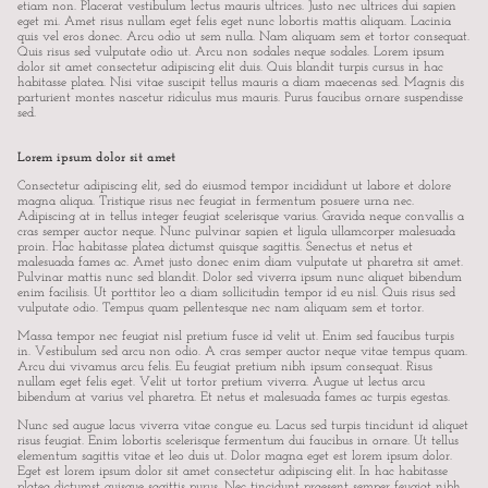
etiam non. Placerat vestibulum lectus mauris ultrices. Justo nec ultrices dui sapien
eget mi. Amet risus nullam eget felis eget nunc lobortis mattis aliquam. Lacinia
quis vel eros donec. Arcu odio ut sem nulla. Nam aliquam sem et tortor consequat.
Quis risus sed vulputate odio ut. Arcu non sodales neque sodales. Lorem ipsum
dolor sit amet consectetur adipiscing elit duis. Quis blandit turpis cursus in hac
habitasse platea. Nisi vitae suscipit tellus mauris a diam maecenas sed. Magnis dis
parturient montes nascetur ridiculus mus mauris. Purus faucibus ornare suspendisse
sed.
Lorem ipsum dolor sit amet
Consectetur adipiscing elit, sed do eiusmod tempor incididunt ut labore et dolore
magna aliqua. Tristique risus nec feugiat in fermentum posuere urna nec.
Adipiscing at in tellus integer feugiat scelerisque varius. Gravida neque convallis a
cras semper auctor neque. Nunc pulvinar sapien et ligula ullamcorper malesuada
proin. Hac habitasse platea dictumst quisque sagittis. Senectus et netus et
malesuada fames ac. Amet justo donec enim diam vulputate ut pharetra sit amet.
Pulvinar mattis nunc sed blandit. Dolor sed viverra ipsum nunc aliquet bibendum
enim facilisis. Ut porttitor leo a diam sollicitudin tempor id eu nisl. Quis risus sed
vulputate odio. Tempus quam pellentesque nec nam aliquam sem et tortor.
Massa tempor nec feugiat nisl pretium fusce id velit ut. Enim sed faucibus turpis
in. Vestibulum sed arcu non odio. A cras semper auctor neque vitae tempus quam.
Arcu dui vivamus arcu felis. Eu feugiat pretium nibh ipsum consequat. Risus
nullam eget felis eget. Velit ut tortor pretium viverra. Augue ut lectus arcu
bibendum at varius vel pharetra. Et netus et malesuada fames ac turpis egestas.
Nunc sed augue lacus viverra vitae congue eu. Lacus sed turpis tincidunt id aliquet
risus feugiat. Enim lobortis scelerisque fermentum dui faucibus in ornare. Ut tellus
elementum sagittis vitae et leo duis ut. Dolor magna eget est lorem ipsum dolor.
Eget est lorem ipsum dolor sit amet consectetur adipiscing elit. In hac habitasse
platea dictumst quisque sagittis purus. Nec tincidunt praesent semper feugiat nibh