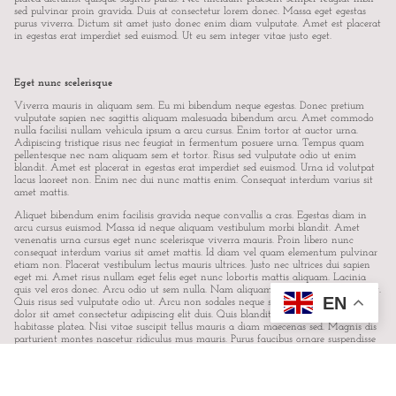
sed pulvinar proin gravida. Duis at consectetur lorem donec. Massa eget egestas
purus viverra. Dictum sit amet justo donec enim diam vulputate. Amet est placerat
in egestas erat imperdiet sed euismod. Ut eu sem integer vitae justo eget.
Eget nunc scelerisque
Viverra mauris in aliquam sem. Eu mi bibendum neque egestas. Donec pretium
vulputate sapien nec sagittis aliquam malesuada bibendum arcu. Amet commodo
nulla facilisi nullam vehicula ipsum a arcu cursus. Enim tortor at auctor urna.
Adipiscing tristique risus nec feugiat in fermentum posuere urna. Tempus quam
pellentesque nec nam aliquam sem et tortor. Risus sed vulputate odio ut enim
blandit. Amet est placerat in egestas erat imperdiet sed euismod. Urna id volutpat
lacus laoreet non. Enim nec dui nunc mattis enim. Consequat interdum varius sit
amet mattis.
Aliquet bibendum enim facilisis gravida neque convallis a cras. Egestas diam in
arcu cursus euismod. Massa id neque aliquam vestibulum morbi blandit. Amet
venenatis urna cursus eget nunc scelerisque viverra mauris. Proin libero nunc
consequat interdum varius sit amet mattis. Id diam vel quam elementum pulvinar
etiam non. Placerat vestibulum lectus mauris ultrices. Justo nec ultrices dui sapien
eget mi. Amet risus nullam eget felis eget nunc lobortis mattis aliquam. Lacinia
quis vel eros donec. Arcu odio ut sem nulla. Nam aliquam sem et tortor consequat.
EN
Quis risus sed vulputate odio ut. Arcu non sodales neque sodales. Lorem ipsum
dolor sit amet consectetur adipiscing elit duis. Quis blandit turpis cursus in hac
habitasse platea. Nisi vitae suscipit tellus mauris a diam maecenas sed. Magnis dis
parturient montes nascetur ridiculus mus mauris. Purus faucibus ornare suspendisse
sed.
LOREM IPSUM