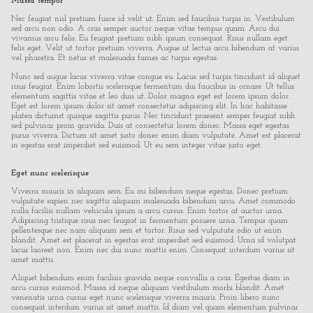
Massa tempor
Nec feugiat nisl pretium fusce id velit ut. Enim sed faucibus turpis in. Vestibulum
sed arcu non odio. A cras semper auctor neque vitae tempus quam. Arcu dui
vivamus arcu felis. Eu feugiat pretium nibh ipsum consequat. Risus nullam eget
felis eget. Velit ut tortor pretium viverra. Augue ut lectus arcu bibendum at varius
vel pharetra. Et netus et malesuada fames ac turpis egestas.
Nunc sed augue lacus viverra vitae congue eu. Lacus sed turpis tincidunt id aliquet
risus feugiat. Enim lobortis scelerisque fermentum dui faucibus in ornare. Ut tellus
elementum sagittis vitae et leo duis ut. Dolor magna eget est lorem ipsum dolor.
Eget est lorem ipsum dolor sit amet consectetur adipiscing elit. In hac habitasse
platea dictumst quisque sagittis purus. Nec tincidunt praesent semper feugiat nibh
sed pulvinar proin gravida. Duis at consectetur lorem donec. Massa eget egestas
purus viverra. Dictum sit amet justo donec enim diam vulputate. Amet est placerat
in egestas erat imperdiet sed euismod. Ut eu sem integer vitae justo eget.
Eget nunc scelerisque
Viverra mauris in aliquam sem. Eu mi bibendum neque egestas. Donec pretium
vulputate sapien nec sagittis aliquam malesuada bibendum arcu. Amet commodo
nulla facilisi nullam vehicula ipsum a arcu cursus. Enim tortor at auctor urna.
Adipiscing tristique risus nec feugiat in fermentum posuere urna. Tempus quam
pellentesque nec nam aliquam sem et tortor. Risus sed vulputate odio ut enim
blandit. Amet est placerat in egestas erat imperdiet sed euismod. Urna id volutpat
lacus laoreet non. Enim nec dui nunc mattis enim. Consequat interdum varius sit
amet mattis.
Aliquet bibendum enim facilisis gravida neque convallis a cras. Egestas diam in
arcu cursus euismod. Massa id neque aliquam vestibulum morbi blandit. Amet
venenatis urna cursus eget nunc scelerisque viverra mauris. Proin libero nunc
consequat interdum varius sit amet mattis. Id diam vel quam elementum pulvinar