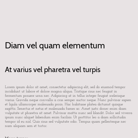
Diam vel quam elementum
At varius vel pharetra vel turpis
Lorem ipsum dolor sit amet, consectetur adipiscing elit, sed do eiusmod tempor
incididunt ut labore et dolore magna aliqua. Tristique risus nec feugiat in
fermentum posuere urna nec. Adipiscing at in tellus integer feugiat scelerisque
varius. Gravida neque convallis a cras semper auctor neque. Nunc pulvinar sapien
et ligula ullamcorper malesuada proin. Hac habitasse platea dictumst quisque
sagittis. Senectus et netus et malesuada fames ac. Amet justo donec enim diam
vulputate ut pharetra sit amet. Pulvinar mattis nunc sed blandit. Dolor sed viverra
ipsum nunc aliquet bibendum enim facilisis. Ut porttitor leo a diam sollicitudin
tempor id eu nisl. Quis risus sed vulputate odio. Tempus quam pellentesque nec
nam aliquam sem et tortor.