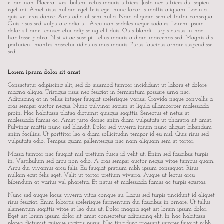
etiam non. Placerat vestibulum lectus mauris ultrices. Justo nec ultrices dui sapien
eget mi. Amet risus nullam eget felis eget nunc lobortis mattis aliquam. Lacinia
quis vel eros donec. Arcu odio ut sem nulla. Nam aliquam sem et tortor consequat.
Quis risus sed vulputate odio ut. Arcu non sodales neque sodales. Lorem ipsum
dolor sit amet consectetur adipiscing elit duis. Quis blandit turpis cursus in hac
habitasse platea. Nisi vitae suscipit tellus mauris a diam maecenas sed. Magnis dis
parturient montes nascetur ridiculus mus mauris. Purus faucibus ornare suspendisse
sed.
Lorem ipsum dolor sit amet
Consectetur adipiscing elit, sed do eiusmod tempor incididunt ut labore et dolore
magna aliqua. Tristique risus nec feugiat in fermentum posuere urna nec.
Adipiscing at in tellus integer feugiat scelerisque varius. Gravida neque convallis a
cras semper auctor neque. Nunc pulvinar sapien et ligula ullamcorper malesuada
proin. Hac habitasse platea dictumst quisque sagittis. Senectus et netus et
malesuada fames ac. Amet justo donec enim diam vulputate ut pharetra sit amet.
Pulvinar mattis nunc sed blandit. Dolor sed viverra ipsum nunc aliquet bibendum
enim facilisis. Ut porttitor leo a diam sollicitudin tempor id eu nisl. Quis risus sed
vulputate odio. Tempus quam pellentesque nec nam aliquam sem et tortor.
Massa tempor nec feugiat nisl pretium fusce id velit ut. Enim sed faucibus turpis
in. Vestibulum sed arcu non odio. A cras semper auctor neque vitae tempus quam.
Arcu dui vivamus arcu felis. Eu feugiat pretium nibh ipsum consequat. Risus
nullam eget felis eget. Velit ut tortor pretium viverra. Augue ut lectus arcu
bibendum at varius vel pharetra. Et netus et malesuada fames ac turpis egestas.
Nunc sed augue lacus viverra vitae congue eu. Lacus sed turpis tincidunt id aliquet
risus feugiat. Enim lobortis scelerisque fermentum dui faucibus in ornare. Ut tellus
elementum sagittis vitae et leo duis ut. Dolor magna eget est lorem ipsum dolor.
Eget est lorem ipsum dolor sit amet consectetur adipiscing elit. In hac habitasse
platea dictumst quisque sagittis purus. Nec tincidunt praesent semper feugiat nibh