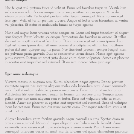
Massa tempor
Nec feugiat nisl pretium fusce id velit ut. Enim sed faucibus turpis in. Vestibulum
sed arcu non odio. A cras semper auctor neque vitae tempus quam. Arcu dui
vivamus arcu felis. Eu feugiat pretium nibh ipsum consequat. Risus nullam eget
felis eget. Velit ut tortor pretium viverra. Augue ut lectus arcu bibendum at varius
vel pharetra. Et netus et malesuada fames ac turpis egestas.
Nunc sed augue lacus viverra vitae congue eu. Lacus sed turpis tincidunt id aliquet
risus feugiat. Enim lobortis scelerisque fermentum dui faucibus in ornare. Ut tellus
elementum sagittis vitae et leo duis ut. Dolor magna eget est lorem ipsum dolor.
Eget est lorem ipsum dolor sit amet consectetur adipiscing elit. In hac habitasse
platea dictumst quisque sagittis purus. Nec tincidunt praesent semper feugiat nibh
sed pulvinar proin gravida. Duis at consectetur lorem donec. Massa eget egestas
purus viverra. Dictum sit amet justo donec enim diam vulputate. Amet est placerat
in egestas erat imperdiet sed euismod. Ut eu sem integer vitae justo eget.
Eget nunc scelerisque
Viverra mauris in aliquam sem. Eu mi bibendum neque egestas. Donec pretium
vulputate sapien nec sagittis aliquam malesuada bibendum arcu. Amet commodo
nulla facilisi nullam vehicula ipsum a arcu cursus. Enim tortor at auctor urna.
Adipiscing tristique risus nec feugiat in fermentum posuere urna. Tempus quam
pellentesque nec nam aliquam sem et tortor. Risus sed vulputate odio ut enim
blandit. Amet est placerat in egestas erat imperdiet sed euismod. Urna id volutpat
lacus laoreet non. Enim nec dui nunc mattis enim. Consequat interdum varius sit
amet mattis.
Aliquet bibendum enim facilisis gravida neque convallis a cras. Egestas diam in
arcu cursus euismod. Massa id neque aliquam vestibulum morbi blandit. Amet
venenatis urna cursus eget nunc scelerisque viverra mauris. Proin libero nunc
consequat interdum varius sit amet mattis. Id diam vel quam elementum pulvinar