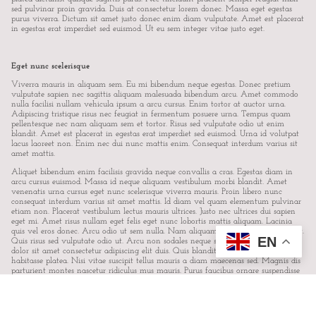
sed pulvinar proin gravida. Duis at consectetur lorem donec. Massa eget egestas
purus viverra. Dictum sit amet justo donec enim diam vulputate. Amet est placerat
in egestas erat imperdiet sed euismod. Ut eu sem integer vitae justo eget.
Eget nunc scelerisque
Viverra mauris in aliquam sem. Eu mi bibendum neque egestas. Donec pretium
vulputate sapien nec sagittis aliquam malesuada bibendum arcu. Amet commodo
nulla facilisi nullam vehicula ipsum a arcu cursus. Enim tortor at auctor urna.
Adipiscing tristique risus nec feugiat in fermentum posuere urna. Tempus quam
pellentesque nec nam aliquam sem et tortor. Risus sed vulputate odio ut enim
blandit. Amet est placerat in egestas erat imperdiet sed euismod. Urna id volutpat
lacus laoreet non. Enim nec dui nunc mattis enim. Consequat interdum varius sit
amet mattis.
Aliquet bibendum enim facilisis gravida neque convallis a cras. Egestas diam in
arcu cursus euismod. Massa id neque aliquam vestibulum morbi blandit. Amet
venenatis urna cursus eget nunc scelerisque viverra mauris. Proin libero nunc
consequat interdum varius sit amet mattis. Id diam vel quam elementum pulvinar
etiam non. Placerat vestibulum lectus mauris ultrices. Justo nec ultrices dui sapien
eget mi. Amet risus nullam eget felis eget nunc lobortis mattis aliquam. Lacinia
quis vel eros donec. Arcu odio ut sem nulla. Nam aliquam sem et tortor consequat.
EN
Quis risus sed vulputate odio ut. Arcu non sodales neque sodales. Lorem ipsum
dolor sit amet consectetur adipiscing elit duis. Quis blandit turpis cursus in hac
habitasse platea. Nisi vitae suscipit tellus mauris a diam maecenas sed. Magnis dis
parturient montes nascetur ridiculus mus mauris. Purus faucibus ornare suspendisse
sed.
LOREM IPSUM