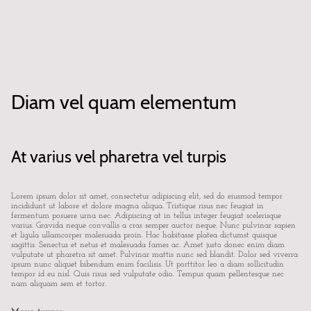
Diam vel quam elementum
At varius vel pharetra vel turpis
Lorem ipsum dolor sit amet, consectetur adipiscing elit, sed do eiusmod tempor
incididunt ut labore et dolore magna aliqua. Tristique risus nec feugiat in
fermentum posuere urna nec. Adipiscing at in tellus integer feugiat scelerisque
varius. Gravida neque convallis a cras semper auctor neque. Nunc pulvinar sapien
et ligula ullamcorper malesuada proin. Hac habitasse platea dictumst quisque
sagittis. Senectus et netus et malesuada fames ac. Amet justo donec enim diam
vulputate ut pharetra sit amet. Pulvinar mattis nunc sed blandit. Dolor sed viverra
ipsum nunc aliquet bibendum enim facilisis. Ut porttitor leo a diam sollicitudin
tempor id eu nisl. Quis risus sed vulputate odio. Tempus quam pellentesque nec
nam aliquam sem et tortor.