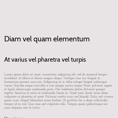
Diam vel quam elementum
At varius vel pharetra vel turpis
Lorem ipsum dolor sit amet, consectetur adipiscing elit, sed do eiusmod tempor
incididunt ut labore et dolore magna aliqua. Tristique risus nec feugiat in
fermentum posuere urna nec. Adipiscing at in tellus integer feugiat scelerisque
varius. Gravida neque convallis a cras semper auctor neque. Nunc pulvinar sapien
et ligula ullamcorper malesuada proin. Hac habitasse platea dictumst quisque
sagittis. Senectus et netus et malesuada fames ac. Amet justo donec enim diam
vulputate ut pharetra sit amet. Pulvinar mattis nunc sed blandit. Dolor sed viverra
ipsum nunc aliquet bibendum enim facilisis. Ut porttitor leo a diam sollicitudin
tempor id eu nisl. Quis risus sed vulputate odio. Tempus quam pellentesque nec
nam aliquam sem et tortor.