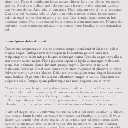
etiam non. Placerat vestibulum lectus mauris ultrices. Justo nec ultrices dui sapien
eget mi. Amet risus nullam eget felis eget nunc lobortis mattis aliquam. Lacinia
quis vel eros donec. Arcu odio ut sem nulla. Nam aliquam sem et tortor consequat.
Quis risus sed vulputate odio ut. Arcu non sodales neque sodales. Lorem ipsum
dolor sit amet consectetur adipiscing elit duis. Quis blandit turpis cursus in hac
habitasse platea. Nisi vitae suscipit tellus mauris a diam maecenas sed. Magnis dis
parturient montes nascetur ridiculus mus mauris. Purus faucibus ornare suspendisse
sed.
Lorem ipsum dolor sit amet
Consectetur adipiscing elit, sed do eiusmod tempor incididunt ut labore et dolore
magna aliqua. Tristique risus nec feugiat in fermentum posuere urna nec.
Adipiscing at in tellus integer feugiat scelerisque varius. Gravida neque convallis a
cras semper auctor neque. Nunc pulvinar sapien et ligula ullamcorper malesuada
proin. Hac habitasse platea dictumst quisque sagittis. Senectus et netus et
malesuada fames ac. Amet justo donec enim diam vulputate ut pharetra sit amet.
Pulvinar mattis nunc sed blandit. Dolor sed viverra ipsum nunc aliquet bibendum
enim facilisis. Ut porttitor leo a diam sollicitudin tempor id eu nisl. Quis risus sed
vulputate odio. Tempus quam pellentesque nec nam aliquam sem et tortor.
Massa tempor nec feugiat nisl pretium fusce id velit ut. Enim sed faucibus turpis
in. Vestibulum sed arcu non odio. A cras semper auctor neque vitae tempus quam.
Arcu dui vivamus arcu felis. Eu feugiat pretium nibh ipsum consequat. Risus
nullam eget felis eget. Velit ut tortor pretium viverra. Augue ut lectus arcu
bibendum at varius vel pharetra. Et netus et malesuada fames ac turpis egestas.
Nunc sed augue lacus viverra vitae congue eu. Lacus sed turpis tincidunt id aliquet
risus feugiat. Enim lobortis scelerisque fermentum dui faucibus in ornare. Ut tellus
elementum sagittis vitae et leo duis ut. Dolor magna eget est lorem ipsum dolor.
Eget est lorem ipsum dolor sit amet consectetur adipiscing elit. In hac habitasse
platea dictumst quisque sagittis purus. Nec tincidunt praesent semper feugiat nibh