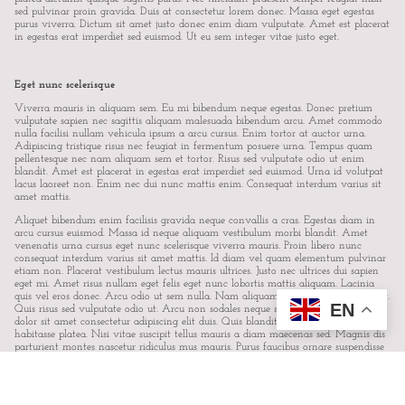
sed pulvinar proin gravida. Duis at consectetur lorem donec. Massa eget egestas
purus viverra. Dictum sit amet justo donec enim diam vulputate. Amet est placerat
in egestas erat imperdiet sed euismod. Ut eu sem integer vitae justo eget.
Eget nunc scelerisque
Viverra mauris in aliquam sem. Eu mi bibendum neque egestas. Donec pretium
vulputate sapien nec sagittis aliquam malesuada bibendum arcu. Amet commodo
nulla facilisi nullam vehicula ipsum a arcu cursus. Enim tortor at auctor urna.
Adipiscing tristique risus nec feugiat in fermentum posuere urna. Tempus quam
pellentesque nec nam aliquam sem et tortor. Risus sed vulputate odio ut enim
blandit. Amet est placerat in egestas erat imperdiet sed euismod. Urna id volutpat
lacus laoreet non. Enim nec dui nunc mattis enim. Consequat interdum varius sit
amet mattis.
Aliquet bibendum enim facilisis gravida neque convallis a cras. Egestas diam in
arcu cursus euismod. Massa id neque aliquam vestibulum morbi blandit. Amet
venenatis urna cursus eget nunc scelerisque viverra mauris. Proin libero nunc
consequat interdum varius sit amet mattis. Id diam vel quam elementum pulvinar
etiam non. Placerat vestibulum lectus mauris ultrices. Justo nec ultrices dui sapien
eget mi. Amet risus nullam eget felis eget nunc lobortis mattis aliquam. Lacinia
quis vel eros donec. Arcu odio ut sem nulla. Nam aliquam sem et tortor consequat.
EN
Quis risus sed vulputate odio ut. Arcu non sodales neque sodales. Lorem ipsum
dolor sit amet consectetur adipiscing elit duis. Quis blandit turpis cursus in hac
habitasse platea. Nisi vitae suscipit tellus mauris a diam maecenas sed. Magnis dis
parturient montes nascetur ridiculus mus mauris. Purus faucibus ornare suspendisse
sed.
LOREM IPSUM