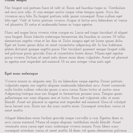
Massa tempor
Nec feugiat nisl pretium fusce id velit ut. Enim sed faucibus turpis in. Vestibulum
sed arcu non odio. A cras semper auctor neque vitae tempus quam. Arcu dui
vivamus arcu felis. Eu feugiat pretium nibh ipsum consequat. Risus nullam eget
felis eget. Velit ut tortor pretium viverra. Augue ut lectus arcu bibendum at varius
vel pharetra. Et netus et malesuada fames ac turpis egestas.
Nunc sed augue lacus viverra vitae congue eu. Lacus sed turpis tincidunt id aliquet
risus feugiat. Enim lobortis scelerisque fermentum dui faucibus in ornare. Ut tellus
elementum sagittis vitae et leo duis ut. Dolor magna eget est lorem ipsum dolor.
Eget est lorem ipsum dolor sit amet consectetur adipiscing elit. In hac habitasse
platea dictumst quisque sagittis purus. Nec tincidunt praesent semper feugiat nibh
sed pulvinar proin gravida. Duis at consectetur lorem donec. Massa eget egestas
purus viverra. Dictum sit amet justo donec enim diam vulputate. Amet est placerat
in egestas erat imperdiet sed euismod. Ut eu sem integer vitae justo eget.
Eget nunc scelerisque
Viverra mauris in aliquam sem. Eu mi bibendum neque egestas. Donec pretium
vulputate sapien nec sagittis aliquam malesuada bibendum arcu. Amet commodo
nulla facilisi nullam vehicula ipsum a arcu cursus. Enim tortor at auctor urna.
Adipiscing tristique risus nec feugiat in fermentum posuere urna. Tempus quam
pellentesque nec nam aliquam sem et tortor. Risus sed vulputate odio ut enim
blandit. Amet est placerat in egestas erat imperdiet sed euismod. Urna id volutpat
lacus laoreet non. Enim nec dui nunc mattis enim. Consequat interdum varius sit
amet mattis.
Aliquet bibendum enim facilisis gravida neque convallis a cras. Egestas diam in
arcu cursus euismod. Massa id neque aliquam vestibulum morbi blandit. Amet
venenatis urna cursus eget nunc scelerisque viverra mauris. Proin libero nunc
consequat interdum varius sit amet mattis. Id diam vel quam elementum pulvinar