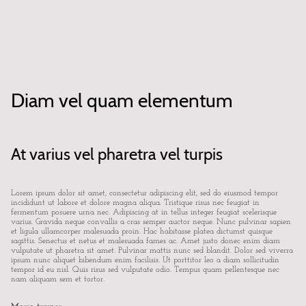
Diam vel quam elementum
At varius vel pharetra vel turpis
Lorem ipsum dolor sit amet, consectetur adipiscing elit, sed do eiusmod tempor
incididunt ut labore et dolore magna aliqua. Tristique risus nec feugiat in
fermentum posuere urna nec. Adipiscing at in tellus integer feugiat scelerisque
varius. Gravida neque convallis a cras semper auctor neque. Nunc pulvinar sapien
et ligula ullamcorper malesuada proin. Hac habitasse platea dictumst quisque
sagittis. Senectus et netus et malesuada fames ac. Amet justo donec enim diam
vulputate ut pharetra sit amet. Pulvinar mattis nunc sed blandit. Dolor sed viverra
ipsum nunc aliquet bibendum enim facilisis. Ut porttitor leo a diam sollicitudin
tempor id eu nisl. Quis risus sed vulputate odio. Tempus quam pellentesque nec
nam aliquam sem et tortor.