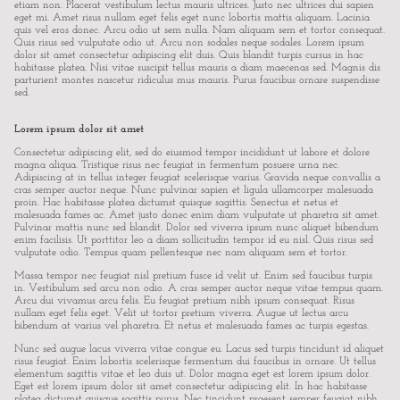
etiam non. Placerat vestibulum lectus mauris ultrices. Justo nec ultrices dui sapien
eget mi. Amet risus nullam eget felis eget nunc lobortis mattis aliquam. Lacinia
quis vel eros donec. Arcu odio ut sem nulla. Nam aliquam sem et tortor consequat.
Quis risus sed vulputate odio ut. Arcu non sodales neque sodales. Lorem ipsum
dolor sit amet consectetur adipiscing elit duis. Quis blandit turpis cursus in hac
habitasse platea. Nisi vitae suscipit tellus mauris a diam maecenas sed. Magnis dis
parturient montes nascetur ridiculus mus mauris. Purus faucibus ornare suspendisse
sed.
Lorem ipsum dolor sit amet
Consectetur adipiscing elit, sed do eiusmod tempor incididunt ut labore et dolore
magna aliqua. Tristique risus nec feugiat in fermentum posuere urna nec.
Adipiscing at in tellus integer feugiat scelerisque varius. Gravida neque convallis a
cras semper auctor neque. Nunc pulvinar sapien et ligula ullamcorper malesuada
proin. Hac habitasse platea dictumst quisque sagittis. Senectus et netus et
malesuada fames ac. Amet justo donec enim diam vulputate ut pharetra sit amet.
Pulvinar mattis nunc sed blandit. Dolor sed viverra ipsum nunc aliquet bibendum
enim facilisis. Ut porttitor leo a diam sollicitudin tempor id eu nisl. Quis risus sed
vulputate odio. Tempus quam pellentesque nec nam aliquam sem et tortor.
Massa tempor nec feugiat nisl pretium fusce id velit ut. Enim sed faucibus turpis
in. Vestibulum sed arcu non odio. A cras semper auctor neque vitae tempus quam.
Arcu dui vivamus arcu felis. Eu feugiat pretium nibh ipsum consequat. Risus
nullam eget felis eget. Velit ut tortor pretium viverra. Augue ut lectus arcu
bibendum at varius vel pharetra. Et netus et malesuada fames ac turpis egestas.
Nunc sed augue lacus viverra vitae congue eu. Lacus sed turpis tincidunt id aliquet
risus feugiat. Enim lobortis scelerisque fermentum dui faucibus in ornare. Ut tellus
elementum sagittis vitae et leo duis ut. Dolor magna eget est lorem ipsum dolor.
Eget est lorem ipsum dolor sit amet consectetur adipiscing elit. In hac habitasse
platea dictumst quisque sagittis purus. Nec tincidunt praesent semper feugiat nibh