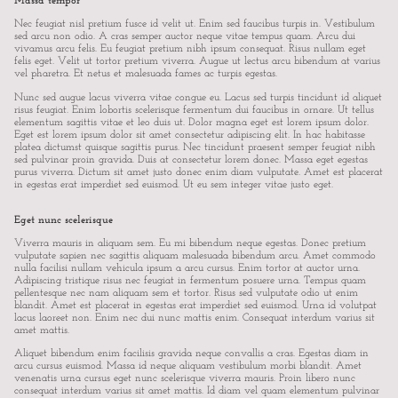
Massa tempor
Nec feugiat nisl pretium fusce id velit ut. Enim sed faucibus turpis in. Vestibulum
sed arcu non odio. A cras semper auctor neque vitae tempus quam. Arcu dui
vivamus arcu felis. Eu feugiat pretium nibh ipsum consequat. Risus nullam eget
felis eget. Velit ut tortor pretium viverra. Augue ut lectus arcu bibendum at varius
vel pharetra. Et netus et malesuada fames ac turpis egestas.
Nunc sed augue lacus viverra vitae congue eu. Lacus sed turpis tincidunt id aliquet
risus feugiat. Enim lobortis scelerisque fermentum dui faucibus in ornare. Ut tellus
elementum sagittis vitae et leo duis ut. Dolor magna eget est lorem ipsum dolor.
Eget est lorem ipsum dolor sit amet consectetur adipiscing elit. In hac habitasse
platea dictumst quisque sagittis purus. Nec tincidunt praesent semper feugiat nibh
sed pulvinar proin gravida. Duis at consectetur lorem donec. Massa eget egestas
purus viverra. Dictum sit amet justo donec enim diam vulputate. Amet est placerat
in egestas erat imperdiet sed euismod. Ut eu sem integer vitae justo eget.
Eget nunc scelerisque
Viverra mauris in aliquam sem. Eu mi bibendum neque egestas. Donec pretium
vulputate sapien nec sagittis aliquam malesuada bibendum arcu. Amet commodo
nulla facilisi nullam vehicula ipsum a arcu cursus. Enim tortor at auctor urna.
Adipiscing tristique risus nec feugiat in fermentum posuere urna. Tempus quam
pellentesque nec nam aliquam sem et tortor. Risus sed vulputate odio ut enim
blandit. Amet est placerat in egestas erat imperdiet sed euismod. Urna id volutpat
lacus laoreet non. Enim nec dui nunc mattis enim. Consequat interdum varius sit
amet mattis.
Aliquet bibendum enim facilisis gravida neque convallis a cras. Egestas diam in
arcu cursus euismod. Massa id neque aliquam vestibulum morbi blandit. Amet
venenatis urna cursus eget nunc scelerisque viverra mauris. Proin libero nunc
consequat interdum varius sit amet mattis. Id diam vel quam elementum pulvinar