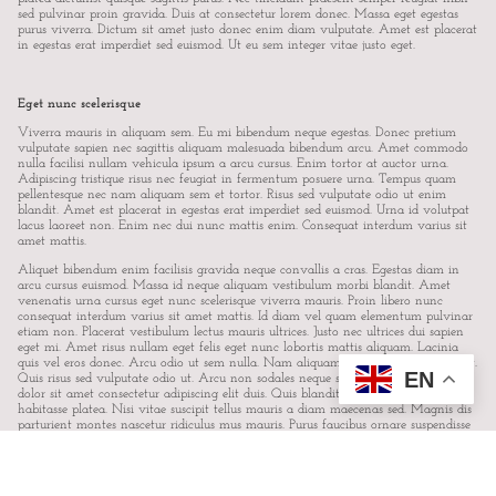
sed pulvinar proin gravida. Duis at consectetur lorem donec. Massa eget egestas
purus viverra. Dictum sit amet justo donec enim diam vulputate. Amet est placerat
in egestas erat imperdiet sed euismod. Ut eu sem integer vitae justo eget.
Eget nunc scelerisque
Viverra mauris in aliquam sem. Eu mi bibendum neque egestas. Donec pretium
vulputate sapien nec sagittis aliquam malesuada bibendum arcu. Amet commodo
nulla facilisi nullam vehicula ipsum a arcu cursus. Enim tortor at auctor urna.
Adipiscing tristique risus nec feugiat in fermentum posuere urna. Tempus quam
pellentesque nec nam aliquam sem et tortor. Risus sed vulputate odio ut enim
blandit. Amet est placerat in egestas erat imperdiet sed euismod. Urna id volutpat
lacus laoreet non. Enim nec dui nunc mattis enim. Consequat interdum varius sit
amet mattis.
Aliquet bibendum enim facilisis gravida neque convallis a cras. Egestas diam in
arcu cursus euismod. Massa id neque aliquam vestibulum morbi blandit. Amet
venenatis urna cursus eget nunc scelerisque viverra mauris. Proin libero nunc
consequat interdum varius sit amet mattis. Id diam vel quam elementum pulvinar
etiam non. Placerat vestibulum lectus mauris ultrices. Justo nec ultrices dui sapien
eget mi. Amet risus nullam eget felis eget nunc lobortis mattis aliquam. Lacinia
quis vel eros donec. Arcu odio ut sem nulla. Nam aliquam sem et tortor consequat.
EN
Quis risus sed vulputate odio ut. Arcu non sodales neque sodales. Lorem ipsum
dolor sit amet consectetur adipiscing elit duis. Quis blandit turpis cursus in hac
habitasse platea. Nisi vitae suscipit tellus mauris a diam maecenas sed. Magnis dis
parturient montes nascetur ridiculus mus mauris. Purus faucibus ornare suspendisse
sed.
LOREM IPSUM